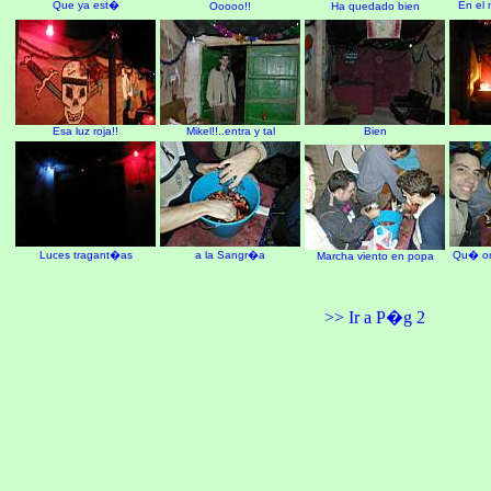
Que ya est�
En el
Ooooo!!
Ha quedado bien
Esa luz roja!!
Mikel!!..entra y tal
Bien
Luces tragant�as
a la Sangr�a
Qu� org
Marcha viento en popa
>> Ir a P�g 2