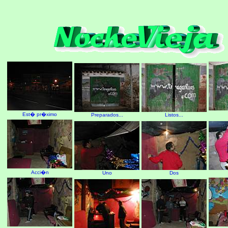
Est� pr�ximo
Preparados...
Listos...
Acci�n
Uno
Dos